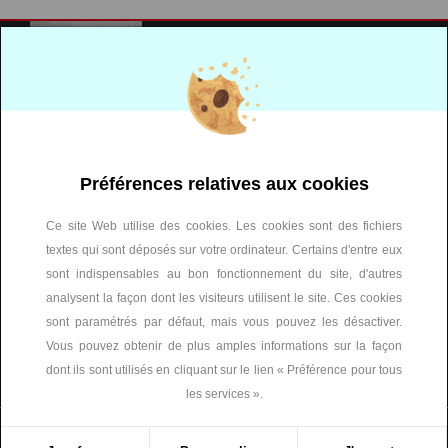
Pour une réunion de travail ou une simple
Préférences relatives aux cookies
visite...
Contactez-nous !
Ce site Web utilise des cookies. Les cookies sont des fichiers
textes qui sont déposés sur votre ordinateur. Certains d'entre eux
GERON/MO
ARCHITECTES
sont indispensables au bon fonctionnement du site, d'autres
Immeuble Elucide
/
120, avenue des Jourdies
analysent la façon dont les visiteurs utilisent le site. Ces cookies
74800 Saint Pierre en Faucigny
Tél. : 0033(0)4.50.07.07.07
sont paramétrés par défaut, mais vous pouvez les désactiver.
info@geronimo.pro
Vous pouvez obtenir de plus amples informations sur la façon
dont ils sont utilisés en cliquant sur le lien « Préférence pour tous
les services ».
Plan de site
|
Infos légales
|
Gestion des cookies
Construit par
Félix