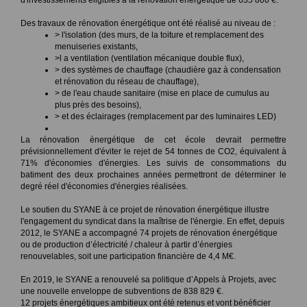
d'investissements éligibles à la rénovation énergétique de 635 800 €.
Des travaux de rénovation énergétique ont été réalisé au niveau de :
> l'isolation (des murs, de la toiture et remplacement des
menuiseries existants,
>l a ventilation (ventilation mécanique double flux),
> des systèmes de chauffage (chaudière gaz à condensation
et rénovation du réseau de chauffage),
> de l'eau chaude sanitaire (mise en place de cumulus au
plus près des besoins),
> et des éclairages (remplacement par des luminaires LED)
La rénovation énergétique de cet école devrait permettre
prévisionnellement d'éviter le rejet de 54 tonnes de CO2, équivalent à
71% d'économies d'énergies. Les suivis de consommations du
batiment des deux prochaines années permettront de déterminer le
degré réel d'économies d'énergies réalisées.
Le soutien du SYANE à ce projet de rénovation énergétique illustre
l'engagement du syndicat dans la maîtrise de l'énergie. En effet, depuis
2012, le SYANE a accompagné 74 projets de rénovation énergétique
ou de production d’électricité / chaleur à partir d’énergies
renouvelables, soit une participation financière de 4,4 M€.
En 2019, le SYANE a renouvelé sa politique d’Appels à Projets, avec
une nouvelle enveloppe de subventions de 838 829 €.
12 projets énergétiques ambitieux ont été retenus et vont bénéficier