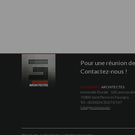
Pour une réunion de t
Contactez-nous !
GERON/MO
ARCHITECTES
Immeuble Elucide
/
120, avenue des
74800 Saint Pierre en Faucigny
Tél. : 0033(0)4.50.07.07.07
info@geronimo.pro
Plan de site
|
Infos légales
|
Gestion des cookies